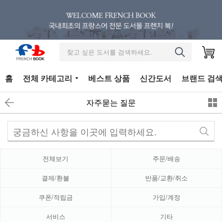
찾고 싶은 도서를 검색하세요.
홈
전체 카테고리
베스트 상품
신간도서
브랜드 검
자주묻는 질문
전체보기
주문/배송
결제/환불
반품/교환/취소
쿠폰/적립금
가입/계정
서비스
기타